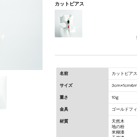
カットピアス
名前
カットピア
サイズ
3cm×1cm6
重さ
10g
金具
ゴールドフ
材質
天然木
地の粉
米糊漆