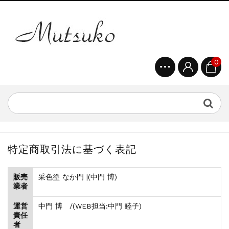
0
特定商取引法に基づく表記
販売
采色塗 なか門 |(中門 博)
業者
運営
中門 博 /(WEB担当:中門 睦子)
責任
者