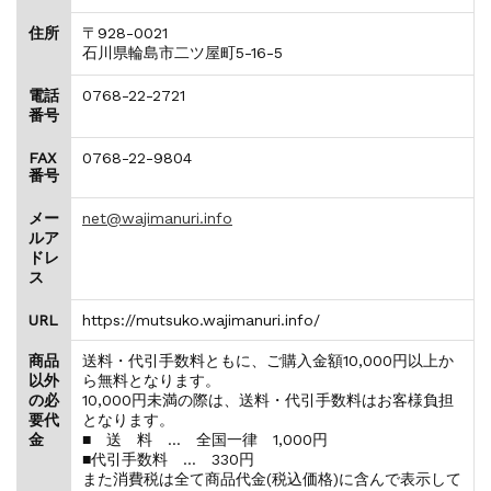
住所
〒928-0021
石川県輪島市二ツ屋町5-16-5
電話
0768-22-2721
番号
FAX
0768-22-9804
番号
メー
net@wajimanuri.info
ルア
ドレ
ス
URL
https://mutsuko.wajimanuri.info/
商品
送料・代引手数料ともに、ご購入金額10,000円以上か
以外
ら無料となります。
の必
10,000円未満の際は、送料・代引手数料はお客様負担
要代
となります。
金
■ 送 料 … 全国一律 1,000円
■代引手数料 … 330円
また消費税は全て商品代金(税込価格)に含んで表示して