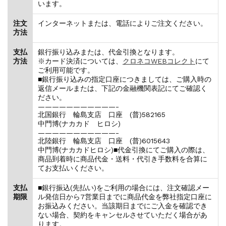
います。
注文
インターネットまたは、電話によりご注文ください。
方法
支払
銀行振り込みまたは、代金引換となります。
方法
※カード決済については、
クロネコWEBコレクト
にて
ご利用可能です。
■銀行振り込みの指定口座につきましては、ご購入時の
返信メールまたは、下記の金融機関表記にてご確認く
ださい。
———————————-
北国銀行 輪島支店 口座 (普)582165
中門博(ナカカド ヒロシ)
———————————-
北陸銀行 輪島支店 口座 (普)6015643
中門博(ナカカドヒロシ)■代金引換にてご購入の際は、
商品到着時に商品代金・送料・代引き手数料を合算に
てお支払いください。
支払
■銀行振込(先払い)をご利用の場合には、注文確認メー
期限
ル発信日から7営業日までに商品代金を弊社指定口座に
お振込みください。当該期日までにご入金を確認でき
ない場合、契約をキャンセルさせていただく場合があ
ります。