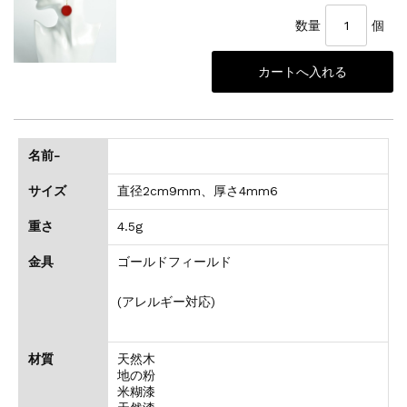
数量
個
名前-
サイズ
直径2cm9mm、厚さ4mm6
重さ
4.5g
金具
ゴールドフィールド
(アレルギー対応)
材質
天然木
地の粉
米糊漆