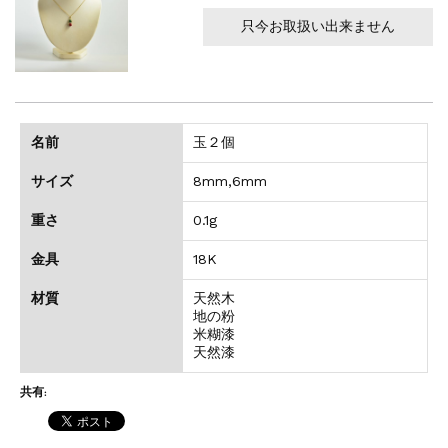
只今お取扱い出来ません
名前
玉２個
サイズ
8mm,6mm
重さ
0.1g
金具
18K
材質
天然木
地の粉
米糊漆
天然漆
共有: