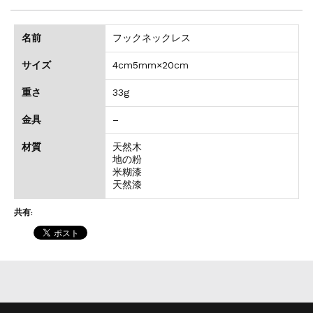
名前
フックネックレス
サイズ
4cm5mm×20cm
重さ
33g
金具
–
材質
天然木
地の粉
米糊漆
天然漆
共有: