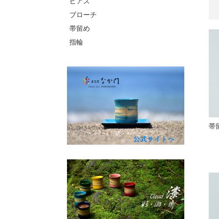
ピアス
ブローチ
帯留め
指輪
帯